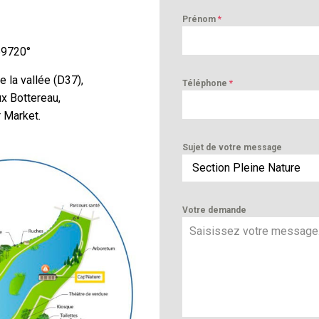
Prénom
*
69720°
 la vallée (D37),
Téléphone
*
ux Bottereau,
r Market.
Sujet de votre message
Section Pleine Nature
Votre demande